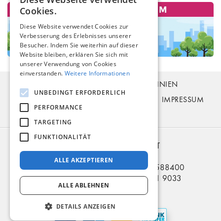
Cookies.
Diese Website verwendet Cookies zur
Verbesserung des Erlebnisses unserer
Besucher. Indem Sie weiterhin auf dieser
Website bleiben, erklären Sie sich mit
unserer Verwendung von Cookies
einverstanden.
Weitere Informationen
BUSTICKETS
FAHRPLAN
BUSLINIEN
UNBEDINGT ERFORDERLICH
BUSHALTESTELLEN
ZAHLUNG
FAQ
IMPRESSUM
PERFORMANCE
KONTAKT
TARGETING
FUNKTIONALITÄT
2006 – 2026 © EURO-BILET
BUS nach RU BY UA
ALLE AKZEPTIEREN
Telefon in Deutschland: +49 5321 3588400
Telefon in der Ukraine: +380 914 81 9033
ALLE ABLEHNEN
Zahlungsarten
DETAILS ANZEIGEN