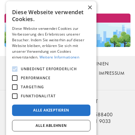
×
Diese Webseite verwendet
Cookies.
Diese Website verwendet Cookies zur
Verbesserung des Erlebnisses unserer
Besucher. Indem Sie weiterhin auf dieser
Website bleiben, erklären Sie sich mit
unserer Verwendung von Cookies
einverstanden.
Weitere Informationen
BUSTICKETS
FAHRPLAN
BUSLINIEN
UNBEDINGT ERFORDERLICH
BUSHALTESTELLEN
ZAHLUNG
FAQ
IMPRESSUM
PERFORMANCE
KONTAKT
TARGETING
FUNKTIONALITÄT
2006 – 2026 © EURO-BILET
BUS nach RU BY UA
ALLE AKZEPTIEREN
Telefon in Deutschland: +49 5321 3588400
Telefon in der Ukraine: +380 914 81 9033
ALLE ABLEHNEN
Zahlungsarten