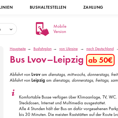
LINIEN
BUSHALTESTELLEN
ZAHLUNG
Mobile
h
Version
Hauptseite
Busfahrplan
von Ukraine
nach Deutschland
Bus Lvov–Leipzig
ab 50€
Abfahrt von
Lvov
am
dienstags, mittwochs, donnerstags, frei
Abfahrt von
Leipzig
am
dienstags, donnerstags, freitags, sam
Komfortable Busse verfügen über Klimaanlage, TV, WC. D
Steckdosen, Internet und Multimedia ausgestattet.
Alle 4 Stunden hält der Bus an dafür vorgesehenen Park
bis 30 Minuten. Die meisten Raststätten auf der Route Lvo