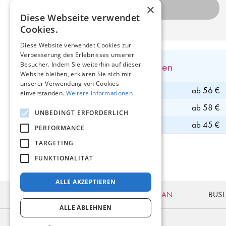
×
Diese Webseite verwendet
Cookies.
Diese Website verwendet Cookies zur
Verbesserung des Erlebnisses unserer
Direkte Busverbindungen
Besucher. Indem Sie weiterhin auf dieser
Website bleiben, erklären Sie sich mit
unserer Verwendung von Cookies
Bus nach Kaliningrad
ab 56 €
einverstanden.
Weitere Informationen
Bus nach Minsk
ab 58 €
UNBEDINGT ERFORDERLICH
Bus nach Kiew
ab 45 €
PERFORMANCE
TARGETING
FUNKTIONALITÄT
ALLE AKZEPTIEREN
BUSTICKETS
FAHRPLAN
BUSL
ALLE ABLEHNEN