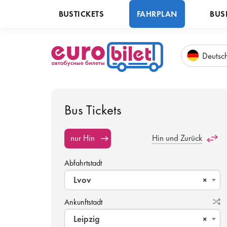
BUSTICKETS
FAHRPLAN
BUS
Deu
tsc
Bus Tickets
nur Hin
Hin und Zurück
Abfahrtstadt
Lvov
×
Ankunftstadt
Leipzig
×