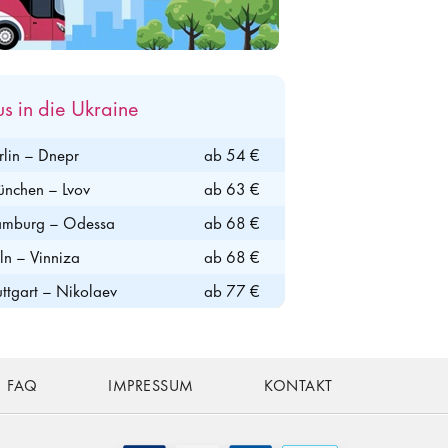
us in die Ukraine
rlin – Dnepr
ab 54 €
nchen – Lvov
ab 63 €
mburg – Odessa
ab 68 €
ln – Vinniza
ab 68 €
uttgart – Nikolaev
ab 77 €
FAQ
IMPRESSUM
KONTAKT