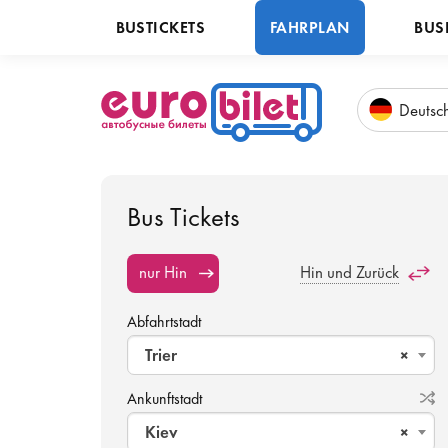
BUSTICKETS
FAHRPLAN
BUS
Deu
tsc
Bus Tickets
nur Hin
Hin und Zurück
Abfahrtstadt
Trier
×
Ankunftstadt
Kiev
×