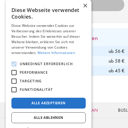
×
Diese Webseite verwendet
Cookies.
Diese Website verwendet Cookies zur
Verbesserung des Erlebnisses unserer
Direkte Busverbindungen
Besucher. Indem Sie weiterhin auf dieser
Website bleiben, erklären Sie sich mit
unserer Verwendung von Cookies
Bus nach Kaliningrad
ab 56 €
einverstanden.
Weitere Informationen
Bus nach Minsk
ab 58 €
UNBEDINGT ERFORDERLICH
Bus nach Kiew
ab 45 €
PERFORMANCE
TARGETING
FUNKTIONALITÄT
ALLE AKZEPTIEREN
BUSTICKETS
FAHRPLAN
BUSL
ALLE ABLEHNEN