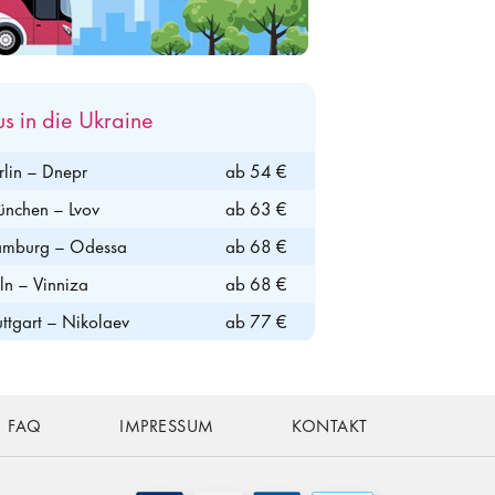
us in die Ukraine
rlin – Dnepr
ab 54 €
nchen – Lvov
ab 63 €
mburg – Odessa
ab 68 €
ln – Vinniza
ab 68 €
uttgart – Nikolaev
ab 77 €
FAQ
IMPRESSUM
KONTAKT