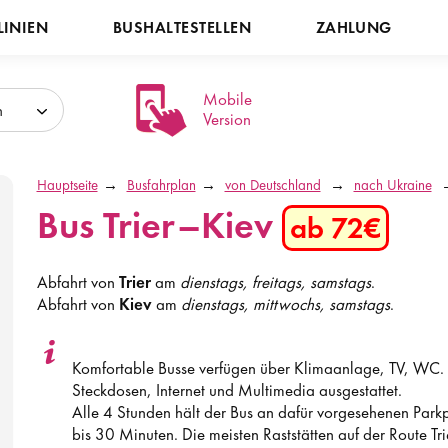
LINIEN
BUSHALTESTELLEN
ZAHLUNG
Mobile
h
Version
Hauptseite
Busfahrplan
von Deutschland
nach Ukraine
Bus Trier–Kiev
ab 72€
Abfahrt von
Trier
am
dienstags, freitags, samstags
.
Abfahrt von
Kiev
am
dienstags, mittwochs, samstags
.
Komfortable Busse verfügen über Klimaanlage, TV, WC. D
Steckdosen, Internet und Multimedia ausgestattet.
Alle 4 Stunden hält der Bus an dafür vorgesehenen Park
bis 30 Minuten. Die meisten Raststätten auf der Route Tri