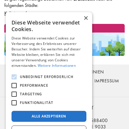
folgenden Städte:
Kaliningrad
×
Diese Webseite verwendet
Cookies.
Diese Website verwendet Cookies zur
Verbesserung des Erlebnisses unserer
Besucher. Indem Sie weiterhin auf dieser
Website bleiben, erklären Sie sich mit
unserer Verwendung von Cookies
einverstanden.
Weitere Informationen
BUSTICKETS
FAHRPLAN
BUSLINIEN
UNBEDINGT ERFORDERLICH
BUSHALTESTELLEN
ZAHLUNG
FAQ
IMPRESSUM
PERFORMANCE
KONTAKT
TARGETING
FUNKTIONALITÄT
2006 – 2026 © EURO-BILET
BUS nach RU BY UA
ALLE AKZEPTIEREN
Telefon in Deutschland: +49 5321 3588400
Telefon in der Ukraine: +380 914 81 9033