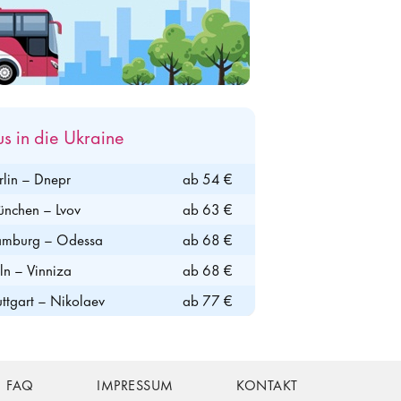
us in die Ukraine
rlin – Dnepr
ab 54 €
nchen – Lvov
ab 63 €
mburg – Odessa
ab 68 €
ln – Vinniza
ab 68 €
uttgart – Nikolaev
ab 77 €
FAQ
IMPRESSUM
KONTAKT