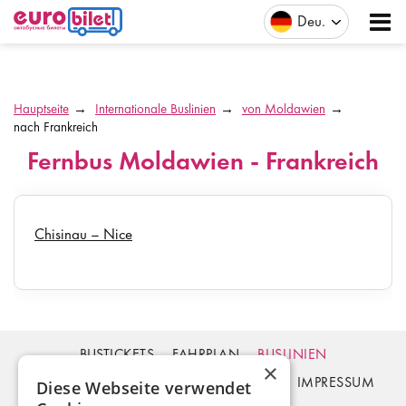
Deu
Hauptseite
Internationale Buslinien
von Moldawien
nach Frankreich
Fernbus Moldawien - Frankreich
Chisinau – Nice
BUSTICKETS
FAHRPLAN
BUSLINIEN
×
BUSHALTESTELLEN
ZAHLUNG
FAQ
IMPRESSUM
Diese Webseite verwendet