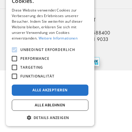
Cookies.
KONTAKT
Diese Website verwendet Cookies zur
Verbesserung des Erlebnisses unserer
2006 – 2026 © EURO-BILET
Besucher. Indem Sie weiterhin auf dieser
BUS nach RU BY UA
Website bleiben, erklären Sie sich mit
Telefon in Deutschland: +49 5321 3588400
unserer Verwendung von Cookies
einverstanden.
Weitere Informationen
Telefon in der Ukraine: +380 914 81 9033
Zahlungsarten
UNBEDINGT ERFORDERLICH
PERFORMANCE
TARGETING
FUNKTIONALITÄT
ALLE AKZEPTIEREN
ALLE ABLEHNEN
DETAILS ANZEIGEN