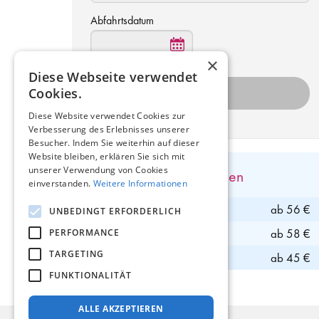
Abfahrtsdatum
×
Diese Webseite verwendet
Cookies.
Diese Website verwendet Cookies zur
Verbesserung des Erlebnisses unserer
Besucher. Indem Sie weiterhin auf dieser
Website bleiben, erklären Sie sich mit
unserer Verwendung von Cookies
Direkte Busverbindungen
einverstanden.
Weitere Informationen
Bus nach Kaliningrad
ab 56 €
UNBEDINGT ERFORDERLICH
Bus nach Minsk
ab 58 €
PERFORMANCE
TARGETING
Bus nach Kiew
ab 45 €
FUNKTIONALITÄT
ALLE AKZEPTIEREN