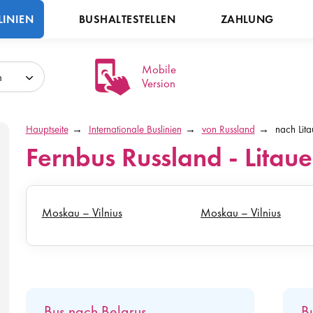
LINIEN
BUSHALTESTELLEN
ZAHLUNG
Mobile
h
Version
Hauptseite
Internationale Buslinien
von Russland
nach Lit
Fernbus Russland - Litau
Moskau – Vilnius
Moskau – Vilnius
Bus nach Belarus
B